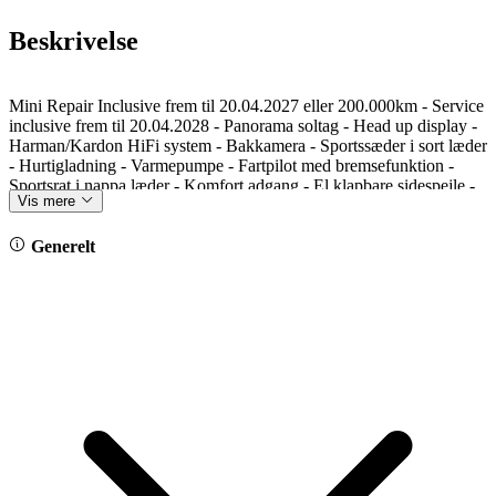
Beskrivelse
Mini Repair Inclusive frem til 20.04.2027 eller 200.000km - Service
inclusive frem til 20.04.2028 - Panorama soltag - Head up display -
Harman/Kardon HiFi system - Bakkamera - Sportssæder i sort læder
- Hurtigladning - Varmepumpe - Fartpilot med bremsefunktion -
Sportsrat i nappa læder - Komfort adgang - El klapbare sidespejle -
Vis mere
17" MINI Alufælge - Lyspakke - LED lygter - Ambiente kabine
belysning - Regnsensor - Klimaautomatik - Driving assistant - DAB
- MINI navigation - Apple carplay - Trådløs opladning af
Generelt
mobiltelefon - Reg. 21.04.2023 - Farven er: Midnight schwarz