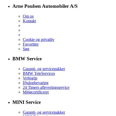
Arne Poulsen Automobiler A/S
Om os
Kontakt
Cookie og privatliv
Favoritter
Søg
BMW Service
Garanti- og servicepakker
BMW TeleServices
Vejhjælp
Hjulopbevaring
24 Timers afleveringsservice
Miljøcertificeret
MINI Service
Garanti- og servicepakker