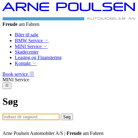
Freude
am Fahren
Biler til salg
BMW Service
MINI Service
Skadecenter
Leasing og Finansiering
Kontakt
Book service
MINI Service
Søg
Søg
Arne Poulsen Automobiler A/S |
Freude
am Fahren