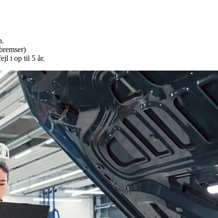
n.
 bremser)
 i op til 5 år.