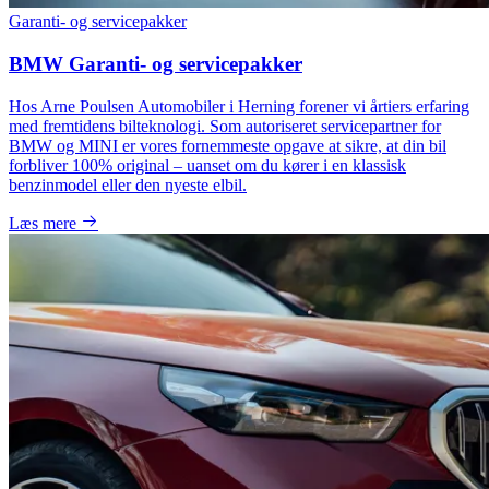
Garanti- og servicepakker
BMW Garanti- og servicepakker
Hos Arne Poulsen Automobiler i Herning forener vi årtiers erfaring
med fremtidens bilteknologi. Som autoriseret servicepartner for
BMW og MINI er vores fornemmeste opgave at sikre, at din bil
forbliver 100% original – uanset om du kører i en klassisk
benzinmodel eller den nyeste elbil.
Læs mere