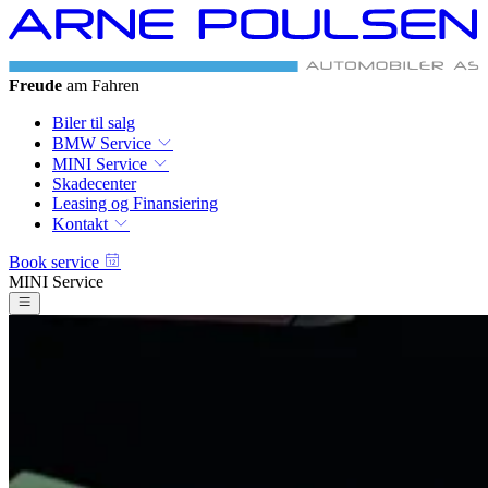
Freude
am Fahren
Biler til salg
BMW Service
MINI Service
Skadecenter
Leasing og Finansiering
Kontakt
Book service
MINI Service