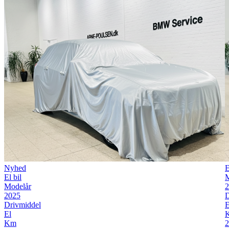
Nyhed
E
El bil
M
Modelår
2
2025
D
Drivmiddel
E
El
Km
2