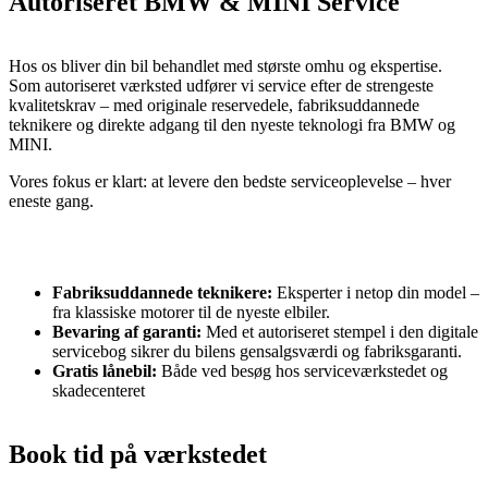
Autoriseret BMW & MINI Service
Hos os bliver din bil behandlet med største omhu og ekspertise.
Som autoriseret værksted udfører vi service efter de strengeste
kvalitetskrav – med originale reservedele, fabriksuddannede
teknikere og direkte adgang til den nyeste teknologi fra
BMW
og
MINI
.
Vores fokus er klart: at levere den bedste serviceoplevelse – hver
eneste gang.
Fabriksuddannede teknikere:
Eksperter i netop din model –
fra klassiske motorer til de nyeste elbiler.
Bevaring af garanti:
Med et autoriseret stempel i den digitale
servicebog sikrer du bilens gensalgsværdi og fabriksgaranti.
Gratis lånebil:
Både ved besøg hos serviceværkstedet og
skadecenteret
Book tid på værkstedet