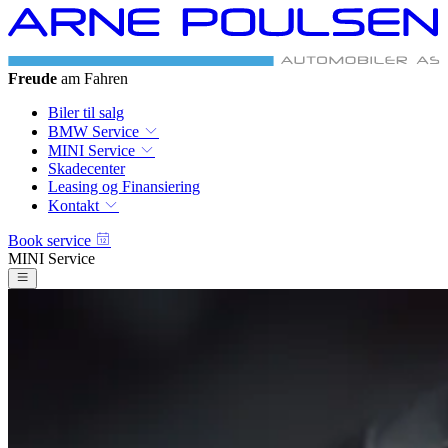
Freude
am Fahren
Biler til salg
BMW Service
MINI Service
Skadecenter
Leasing og Finansiering
Kontakt
Book service
MINI Service