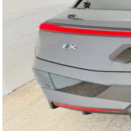
0
0
1
1
2
2
3
3
0
4
4
1
5
5
2
6
6
3
7
7
4
8
8
5
9
9
6
0
0
7
1
1
8
2
2
9
3
3
0
4
4
1
5
5