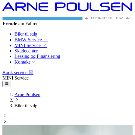
BMW & MINI
Autoriseret Service
Biler til salg
BMW Service
MINI Service
Skadecenter
Leasing og Finansiering
Kontakt
Book service
BMW Service
Arne Poulsen
Biler til salg