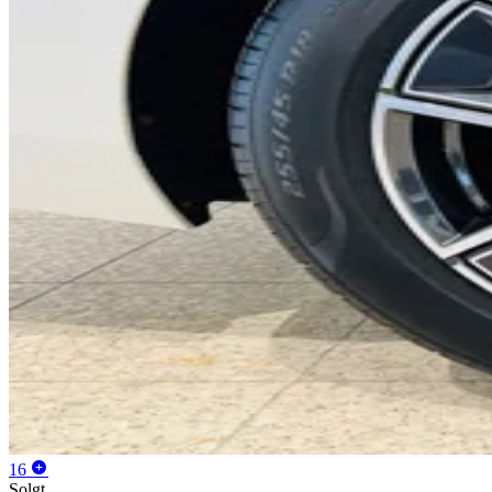
0
0
1
1
2
2
3
3
4
4
5
0
5
6
1
6
7
2
7
8
3
8
9
4
9
0
5
0
1
6