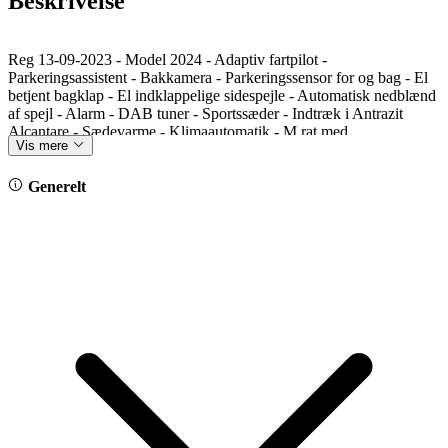
Beskrivelse
Reg 13-09-2023 - Model 2024 - Adaptiv fartpilot -
Parkeringsassistent - Bakkamera - Parkeringssensor for og bag - El
betjent bagklap - El indklappelige sidespejle - Automatisk nedblænd
af spejl - Alarm - DAB tuner - Sportssæder - Indtræk i Antrazit
Alcantare - Sædevarme - Klimaautomatik - M rat med
Vis mere
multifunktioner - BMW Live Operating area plus - Navigation med
stor skærm - Alufælge style 858 - Højglans shadowline - Antrazit
himmel
Generelt