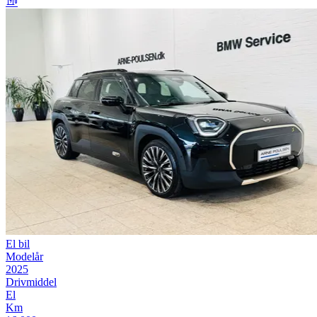
El bil
Modelår
2025
Drivmiddel
El
Km