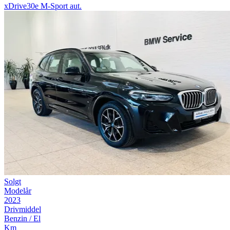
xDrive30e M-Sport aut.
Solgt
Modelår
2023
Drivmiddel
Benzin / El
Km