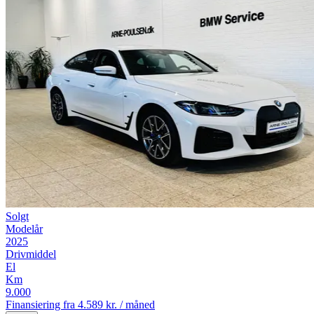
Solgt
Modelår
2025
Drivmiddel
El
Km
9.000
Finansiering fra
4.589 kr. / måned