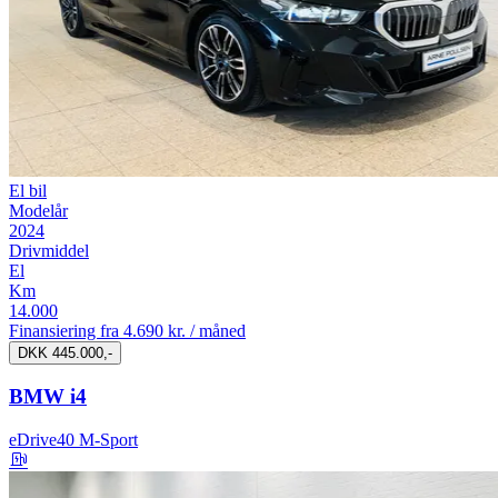
El bil
Modelår
2024
Drivmiddel
El
Km
14.000
Finansiering fra
4.690 kr. / måned
DKK 445.000,-
BMW i4
eDrive40 M-Sport