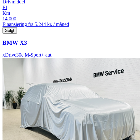
Drivmiddel
El
Km
14.000
Finansiering fra
5.244 kr. / måned
Solgt
BMW X3
xDrive30e M-Sport+ aut.