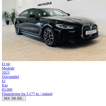
El bil
Modelår
2023
Drivmiddel
El
Km
83.000
Finansiering fra
3.177 kr. / måned
DKK 295.000,-