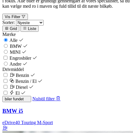
i fokus. Alle biler er grundigt gennemgået af vores specialister, så du
kan vælge med ro i maven og fuld tillid til dit næste bilkøb.
Vis Filter
Sorter:
Grid
Liste
Mærke
Alle
BMW
MINI
Engrosbiler
Andre
Drivmiddel
Benzin
Benzin / El
Diesel
El
Nulstil filter
biler fundet
BMW i5
eDrive40 Touring M-Sport