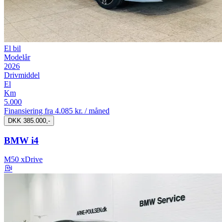
El bil
Modelår
2026
Drivmiddel
El
Km
5.000
Finansiering fra
4.085 kr. / måned
DKK 385.000,-
BMW i4
M50 xDrive