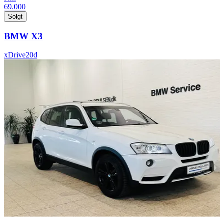
69.000
Solgt
BMW X3
xDrive20d