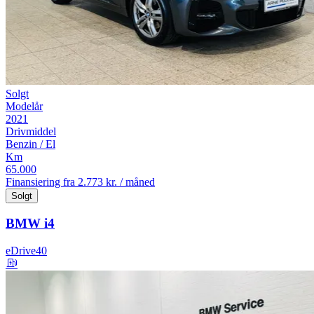
Solgt
Modelår
2021
Drivmiddel
Benzin / El
Km
65.000
Finansiering fra
2.773 kr. / måned
Solgt
BMW i4
eDrive40