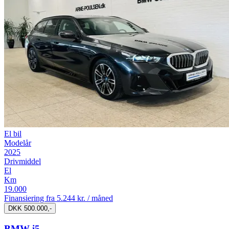
El bil
Modelår
2025
Drivmiddel
El
Km
19.000
Finansiering fra
5.244 kr. / måned
DKK 500.000,-
BMW i5