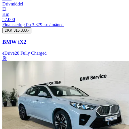
Drivmiddel
El
Km
57.000
Finansiering fra
3.379 kr. / måned
DKK 315.000,-
BMW iX2
eDrive20 Fully Charged