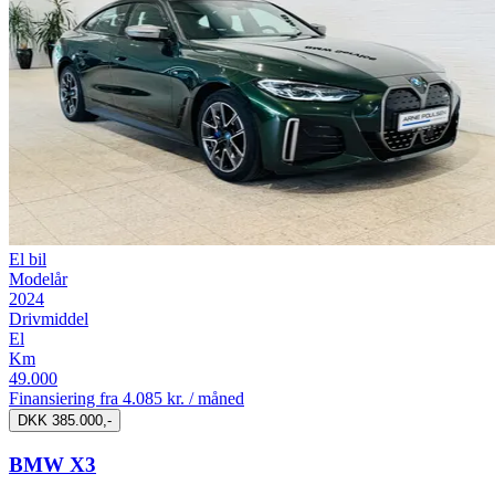
El bil
Modelår
2024
Drivmiddel
El
Km
49.000
Finansiering fra
4.085 kr. / måned
DKK 385.000,-
BMW X3