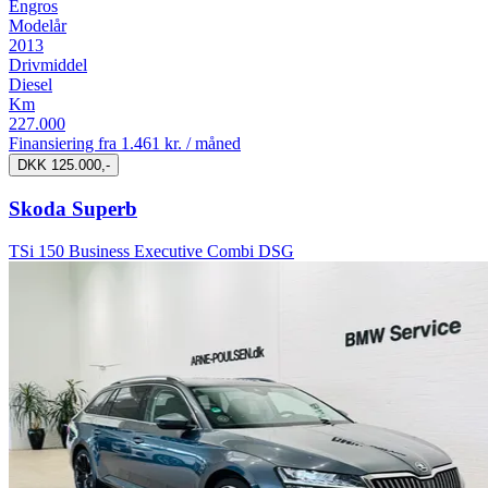
Engros
Modelår
2013
Drivmiddel
Diesel
Km
227.000
Finansiering fra
1.461 kr. / måned
DKK 125.000,-
Skoda Superb
TSi 150 Business Executive Combi DSG