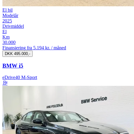
El bil
Modelår
2025
Drivmiddel
El
Km
30.000
Finansiering fra
5.194 kr. / måned
DKK 495.000,-
BMW i5
eDrive40 M-Sport