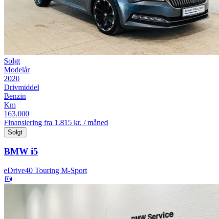
Solgt
Modelår
2020
Drivmiddel
Benzin
Km
163.000
Finansiering fra
1.815 kr. / måned
Solgt
BMW i5
eDrive40 Touring M-Sport