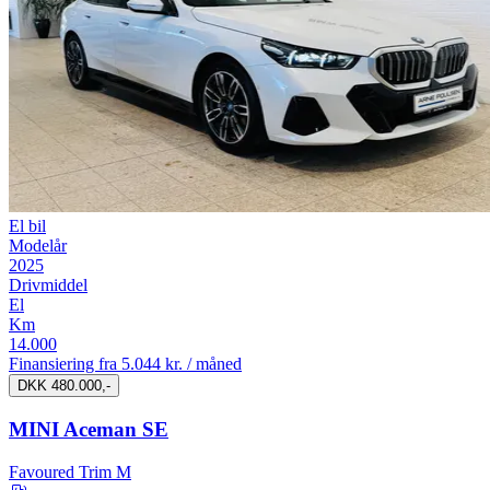
El bil
Modelår
2025
Drivmiddel
El
Km
14.000
Finansiering fra
5.044 kr. / måned
DKK 480.000,-
MINI Aceman SE
Favoured Trim M