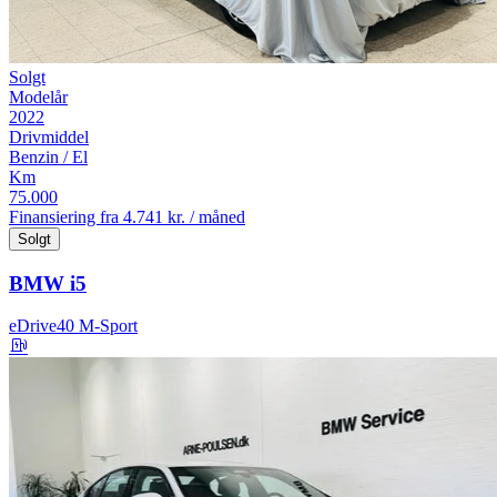
Solgt
Modelår
2022
Drivmiddel
Benzin / El
Km
75.000
Finansiering fra
4.741 kr. / måned
Solgt
BMW i5
eDrive40 M-Sport