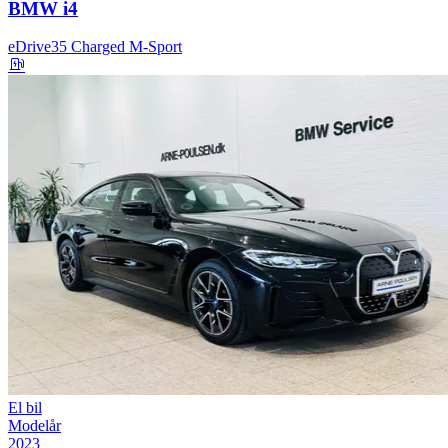
BMW i4
eDrive35 Charged M-Sport
El bil
Modelår
2023