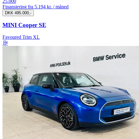
25.000
Finansiering fra
5.194 kr. / måned
DKK 495.000,-
MINI Cooper SE
Favoured Trim XL