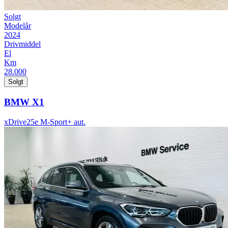
Solgt
Modelår
2024
Drivmiddel
El
Km
28.000
Solgt
BMW X1
xDrive25e M-Sport+ aut.