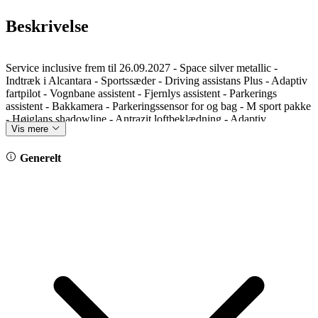
Beskrivelse
Service inclusive frem til 26.09.2027 - Space silver metallic -
Indtræk i Alcantara - Sportssæder - Driving assistans Plus - Adaptiv
fartpilot - Vognbane assistent - Fjernlys assistent - Parkerings
assistent - Bakkamera - Parkeringssensor for og bag - M sport pakke
- Højglans shadowline - Antrazit loftbeklædning - Adaptiv
Vis mere
undervogn - Alarm - Adaptive LED forlygter - Komfort adgang -
Fod betjent bagklap - 18” alufælge - El klapbare sidespejle -
Sædevarme - Isofix - DAB - Apple carplay - Andoid auto -
Generelt
Navigation - Trådløs opladning - Reg. 20.11.2024