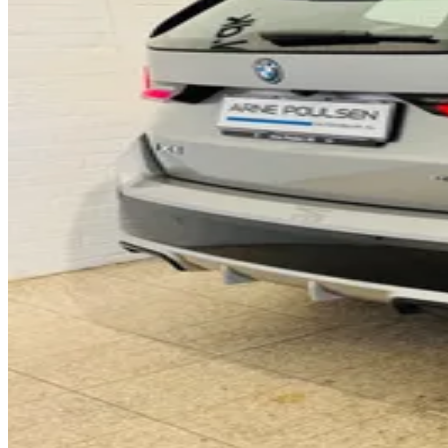
0
1
0
2
1
3
2
4
0
3
5
1
4
6
2
5
7
3
6
8
4
7
9
5
8
0
6
9
1
7
0
2
8