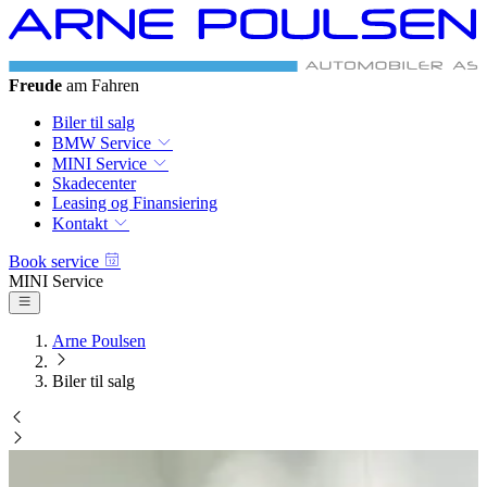
BMW & MINI
Autoriseret Service
Biler til salg
BMW Service
MINI Service
Skadecenter
Leasing og Finansiering
Kontakt
Book service
BMW Service
Arne Poulsen
Biler til salg